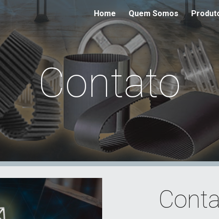
Home
Quem Somos
Produt
ip to main content
Skip to navigat
Contato
Conta